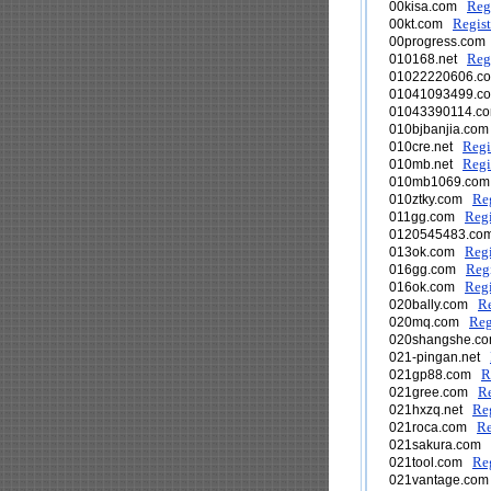
Regi
00kisa.com
Regist
00kt.com
00progress.co
Regi
010168.net
01022220606.
01041093499.
01043390114.
010bjbanjia.c
Regi
010cre.net
Regi
010mb.net
010mb1069.c
Reg
010ztky.com
Regi
011gg.com
0120545483.c
Regi
013ok.com
Regi
016gg.com
Regi
016ok.com
Re
020bally.com
Reg
020mq.com
020shangshe.
021-pingan.net
R
021gp88.com
Re
021gree.com
Reg
021hxzq.net
Re
021roca.com
021sakura.com
Reg
021tool.com
021vantage.co