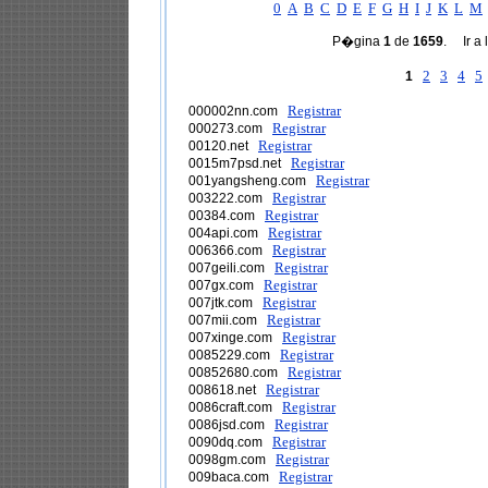
0
A
B
C
D
E
F
G
H
I
J
K
L
M
P�gina
1
de
1659
. Ir a 
2
3
4
5
1
Registrar
000002nn.com
Registrar
000273.com
Registrar
00120.net
Registrar
0015m7psd.net
Registrar
001yangsheng.com
Registrar
003222.com
Registrar
00384.com
Registrar
004api.com
Registrar
006366.com
Registrar
007geili.com
Registrar
007gx.com
Registrar
007jtk.com
Registrar
007mii.com
Registrar
007xinge.com
Registrar
0085229.com
Registrar
00852680.com
Registrar
008618.net
Registrar
0086craft.com
Registrar
0086jsd.com
Registrar
0090dq.com
Registrar
0098gm.com
Registrar
009baca.com