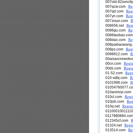
007old-82svnci
Re
007qcw.com
Regi
007qd.com
Regi
007yn.com
R
007zixun.com
Regi
008656.net
Re
0086gu.com
0086taobao.c
Re
008dao.com
008paibaowan
Regi
008ps.com
R
0098912.com
00aisaocrewok
Regis
00cn.com
Regis
00ds.com
Regi
01-52.com
R
010-xdbj.com
R
0101998.com
01054760077.
010anmoyi.co
Regis
010cl.com
Reg
010jsh.com
Regist
010q.net
0110001001111
0117980884.c
R
012345cf.com
Regis
01324.net
Re
013514.com