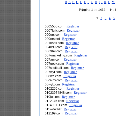
0
A
B
C
D
E
F
G
H
I
J
K
L
M
P�gina
1
de
1434
. Ir a 
2
3
4
5
1
Registrar
0005555.com
Registrar
0007lyric.com
Registrar
000ers.com
Registrar
000ers.net
Registrar
001risas.com
Registrar
004899.com
Registrar
006969.com
Registrar
007-marketing.com
Registrar
007am.com
Registrar
007geek.com
Registrar
007ssoftball.com
Registrar
007wyt.com
Registrar
008wh.com
Registrar
00cainv.com
Registrar
00wyt.com
Registrar
0102256.com
Registrar
01023974848.com
Registrar
010ju.com
Registrar
0112345.com
Registrar
011400111.com
Registrar
011wow.net
Registrar
012199.com