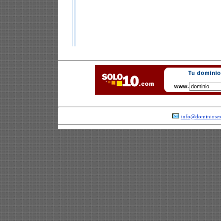
www.
info@dominiosex