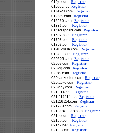
Registrar
010jq.com
Registrar
010pet.net
Registrar
01142cs.com
Registrar
0123cs.com
Registrar
012530.com
Registrar
01336.com
Registrar
014scrapcars.com
Registrar
01592.com
Registrar
01798.com
Registrar
01893.com
Registrar
01jeuxflash.com
Registrar
01plan.com
Registrar
020205.com
Registrar
020bs.com
Registrar
020kfq.com
Registrar
020ks.com
Registrar
020sanzuolun.com
Registrar
020taoke.com
Registrar
020tdhy.com
Registrar
021-114.net
Registrar
021-116114.net
Registrar
021116114.com
Registrar
021978.com
Registrar
021baoxinbao.com
Registrar
021bt.com
Registrar
021dp.com
Registrar
021dx.net
Registrar
021gs.com