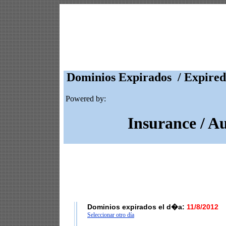
Dominios Expirados / Expired
Powered by:
Insurance / A
Dominios expirados el d�a:
11/8/2012
Seleccionar otro día