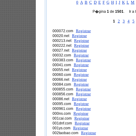
0
A
B
C
D
E
F
G
H
I
J
K
L
M
P�gina
1
de
1501
. Ir a 
2
3
4
5
1
Registrar
000072.com
Registrar
00020.net
Registrar
000213.net
Registrar
000222.net
Registrar
00027.net
Registrar
00032.com
Registrar
000383.com
Registrar
00041.com
Registrar
00055.net
Registrar
00060.com
Registrar
00066.net
Registrar
00084.com
Registrar
000855.com
Registrar
000856.com
Registrar
00086.net
Registrar
00095.com
Registrar
000961.com
Registrar
000ns.com
Registrar
001cai.com
Registrar
001dnf.com
Registrar
001ys.com
Registrar
002taobao.com