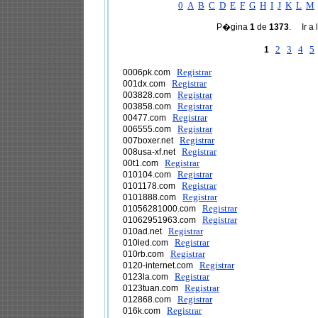
0
A
B
C
D
E
F
G
H
I
J
K
L
M
P�gina
1
de
1373
. Ir a 
2
3
4
5
1
Registrar
0006pk.com
Registrar
001dx.com
Registrar
003828.com
Registrar
003858.com
Registrar
00477.com
Registrar
006555.com
Registrar
007boxer.net
Registrar
008usa-xf.net
Registrar
00t1.com
Registrar
010104.com
Registrar
0101178.com
Registrar
0101888.com
Registrar
01056281000.com
Registrar
01062951963.com
Registrar
010ad.net
Registrar
010led.com
Registrar
010rb.com
Registrar
0120-internet.com
Registrar
0123la.com
Registrar
0123tuan.com
Registrar
012868.com
Registrar
016k.com