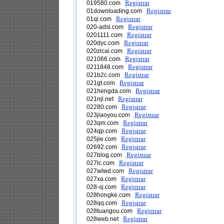
Registrar
019580.com
Registrar
01downloading.com
Registrar
01qi.com
Registrar
020-adsl.com
Registrar
0201111.com
Registrar
020dyc.com
Registrar
020zicai.com
Registrar
021066.com
Registrar
0211848.com
Registrar
021b2c.com
Registrar
021gt.com
Registrar
021hengda.com
Registrar
021njl.net
Registrar
02280.com
Registrar
023jiaoyou.com
Registrar
023qm.com
Registrar
024qp.com
Registrar
025jie.com
Registrar
02692.com
Registrar
027blog.com
Registrar
027lc.com
Registrar
027wlwd.com
Registrar
027xa.com
Registrar
028-sj.com
Registrar
028hongke.com
Registrar
028qq.com
Registrar
028tuangou.com
Registrar
028web.net