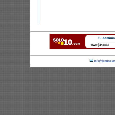
www.
info@dominiosex