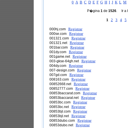
0
A
B
C
D
E
F
G
H
I
J
K
L
M
P�gina
1
de
1526
. Ir a 
2
3
4
5
1
Registrar
000hj.com
Registrar
000se.com
Registrar
001321.com
Registrar
001321.net
Registrar
001bar.com
Registrar
001dy.com
Registrar
001game.net
Registrar
003-gkse-64gh.net
Registrar
004dy.com
Registrar
007-design.com
Registrar
007gd.com
Registrar
008163.com
Registrar
00852668.net
Registrar
00852777.com
Registrar
00853baccarat.com
Registrar
00853baccarat.net
Registrar
00853bc.com
Registrar
00853bc.net
Registrar
00853bjl.com
Registrar
00853bjl.net
Registrar
00853dubo.com
Registrar
00853dubo.net