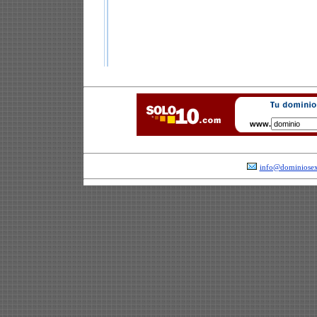
www.
info@dominiosex