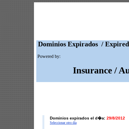
Dominios Expirados / Expired
Powered by:
Insurance / A
Dominios expirados el d�a:
29/8/2012
Seleccionar otro día