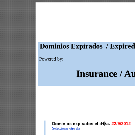
Dominios Expirados / Expired
Powered by:
Insurance / A
Dominios expirados el d�a:
22/9/2012
Seleccionar otro día