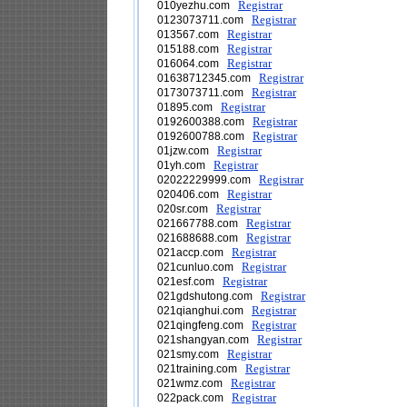
Registrar
010yezhu.com
Registrar
0123073711.com
Registrar
013567.com
Registrar
015188.com
Registrar
016064.com
Registrar
01638712345.com
Registrar
0173073711.com
Registrar
01895.com
Registrar
0192600388.com
Registrar
0192600788.com
Registrar
01jzw.com
Registrar
01yh.com
Registrar
02022229999.com
Registrar
020406.com
Registrar
020sr.com
Registrar
021667788.com
Registrar
021688688.com
Registrar
021accp.com
Registrar
021cunluo.com
Registrar
021esf.com
Registrar
021gdshutong.com
Registrar
021qianghui.com
Registrar
021qingfeng.com
Registrar
021shangyan.com
Registrar
021smy.com
Registrar
021training.com
Registrar
021wmz.com
Registrar
022pack.com