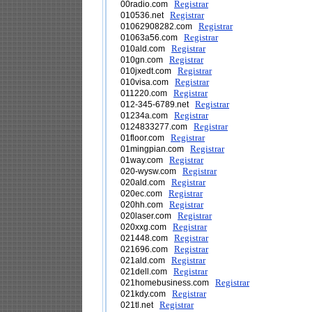
Registrar
00radio.com
Registrar
010536.net
Registrar
01062908282.com
Registrar
01063a56.com
Registrar
010ald.com
Registrar
010gn.com
Registrar
010jxedt.com
Registrar
010visa.com
Registrar
011220.com
Registrar
012-345-6789.net
Registrar
01234a.com
Registrar
0124833277.com
Registrar
01floor.com
Registrar
01mingpian.com
Registrar
01way.com
Registrar
020-wysw.com
Registrar
020ald.com
Registrar
020ec.com
Registrar
020hh.com
Registrar
020laser.com
Registrar
020xxg.com
Registrar
021448.com
Registrar
021696.com
Registrar
021ald.com
Registrar
021dell.com
Registrar
021homebusiness.com
Registrar
021kdy.com
Registrar
021tl.net