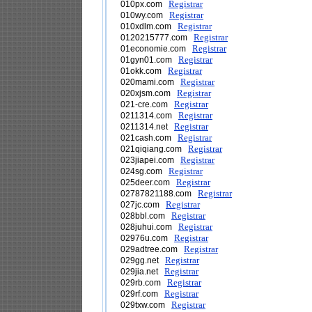
Registrar
010px.com
Registrar
010wy.com
Registrar
010xdlm.com
Registrar
0120215777.com
Registrar
01economie.com
Registrar
01gyn01.com
Registrar
01okk.com
Registrar
020mami.com
Registrar
020xjsm.com
Registrar
021-cre.com
Registrar
0211314.com
Registrar
0211314.net
Registrar
021cash.com
Registrar
021qiqiang.com
Registrar
023jiapei.com
Registrar
024sg.com
Registrar
025deer.com
Registrar
02787821188.com
Registrar
027jc.com
Registrar
028bbl.com
Registrar
028juhui.com
Registrar
02976u.com
Registrar
029adtree.com
Registrar
029gg.net
Registrar
029jia.net
Registrar
029rb.com
Registrar
029rf.com
Registrar
029txw.com