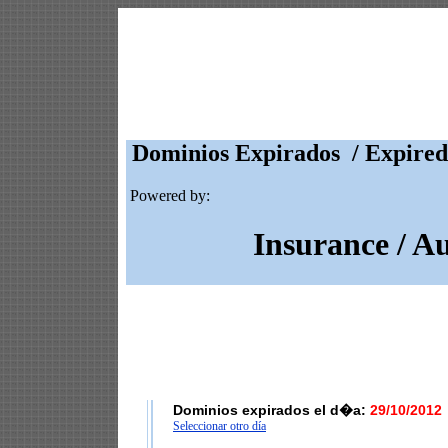
Dominios Expirados / Expired
Powered by:
Insurance / A
Dominios expirados el d�a:
29/10/2012
Seleccionar otro día