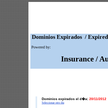
Dominios Expirados / Expired
Powered by:
Insurance / A
Dominios expirados el d�a:
20/11/2012
Seleccionar otro día