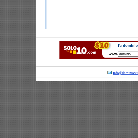
www.
info@dominiosex