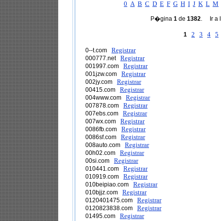
0
A
B
C
D
E
F
G
H
I
J
K
L
M
P�gina
1
de
1382
. Ir a 
2
3
4
5
1
Registrar
0--t.com
Registrar
000777.net
Registrar
001997.com
Registrar
001jzw.com
Registrar
002jy.com
Registrar
00415.com
Registrar
004www.com
Registrar
007878.com
Registrar
007ebs.com
Registrar
007wx.com
Registrar
0086fb.com
Registrar
0086sf.com
Registrar
008auto.com
Registrar
00h02.com
Registrar
00si.com
Registrar
010441.com
Registrar
010919.com
Registrar
010beipiao.com
Registrar
010bjjz.com
Registrar
0120401475.com
Registrar
0120823838.com
Registrar
01495.com