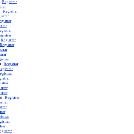
Registrar
m
trar
Registrar
om
istrar
gistrar
strar
egistrar
gistrar
Registrar
m
Registrar
strar
trar
istrar
Registrar
om
egistrar
egistrar
istrar
istrar
strar
strar
Registrar
com
strar
strar
trar
istrar
gistrar
trar
egistrar