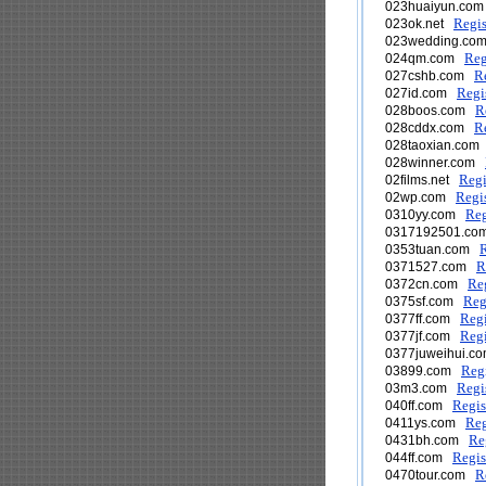
023huaiyun.co
Regis
023ok.net
023wedding.c
Reg
024qm.com
Re
027cshb.com
Regi
027id.com
R
028boos.com
Re
028cddx.com
028taoxian.co
028winner.com
Regi
02films.net
Regis
02wp.com
Reg
0310yy.com
0317192501.c
R
0353tuan.com
R
0371527.com
Reg
0372cn.com
Reg
0375sf.com
Regi
0377ff.com
Regi
0377jf.com
0377juweihui.
Regi
03899.com
Regi
03m3.com
Regis
040ff.com
Reg
0411ys.com
Re
0431bh.com
Regis
044ff.com
R
0470tour.com