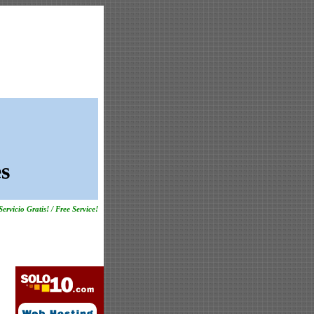
s
Servicio Gratis! / Free Service!