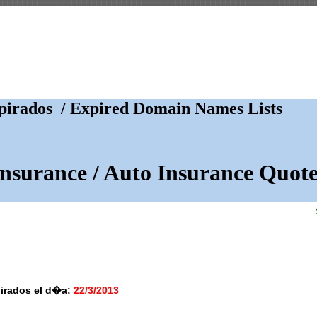
irados / Expired Domain Names Lists
Insurance / Auto Insurance Quote
irados el d�a:
22/3/2013