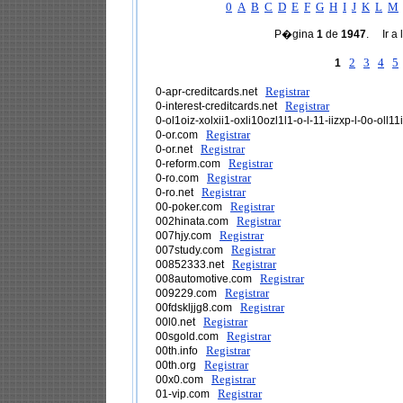
0
A
B
C
D
E
F
G
H
I
J
K
L
M
P�gina
1
de
1947
. Ir a 
2
3
4
5
1
Registrar
0-apr-creditcards.net
Registrar
0-interest-creditcards.net
0-ol1oiz-xolxii1-oxli10ozl1l1-o-l-11-iizxp-l-0o-oll
Registrar
0-or.com
Registrar
0-or.net
Registrar
0-reform.com
Registrar
0-ro.com
Registrar
0-ro.net
Registrar
00-poker.com
Registrar
002hinata.com
Registrar
007hjy.com
Registrar
007study.com
Registrar
00852333.net
Registrar
008automotive.com
Registrar
009229.com
Registrar
00fdskljjg8.com
Registrar
00l0.net
Registrar
00sgold.com
Registrar
00th.info
Registrar
00th.org
Registrar
00x0.com
Registrar
01-vip.com