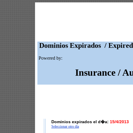
Dominios Expirados / Expired
Powered by:
Insurance / A
Dominios expirados el d�a:
15/4/2013
Seleccionar otro día