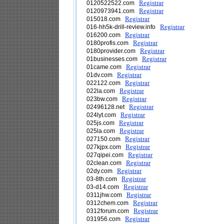
Registrar
0120522522.com
Registrar
0120973941.com
Registrar
015018.com
Registrar
016-hh5k-drill-review.info
Registrar
016200.com
Registrar
0180profis.com
Registrar
0180provider.com
Registrar
01businesses.com
Registrar
01came.com
Registrar
01dv.com
Registrar
022122.com
Registrar
022la.com
Registrar
023bw.com
Registrar
02496128.net
Registrar
024lyt.com
Registrar
025js.com
Registrar
025la.com
Registrar
027150.com
Registrar
027kjpx.com
Registrar
027qipei.com
Registrar
02clean.com
Registrar
02dy.com
Registrar
03-8th.com
Registrar
03-d14.com
Registrar
0311jhw.com
Registrar
0312chem.com
Registrar
0312forum.com
Registrar
031956.com