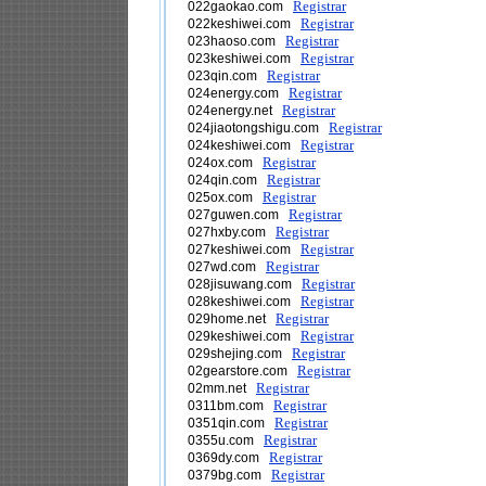
Registrar
022gaokao.com
Registrar
022keshiwei.com
Registrar
023haoso.com
Registrar
023keshiwei.com
Registrar
023qin.com
Registrar
024energy.com
Registrar
024energy.net
Registrar
024jiaotongshigu.com
Registrar
024keshiwei.com
Registrar
024ox.com
Registrar
024qin.com
Registrar
025ox.com
Registrar
027guwen.com
Registrar
027hxby.com
Registrar
027keshiwei.com
Registrar
027wd.com
Registrar
028jisuwang.com
Registrar
028keshiwei.com
Registrar
029home.net
Registrar
029keshiwei.com
Registrar
029shejing.com
Registrar
02gearstore.com
Registrar
02mm.net
Registrar
0311bm.com
Registrar
0351qin.com
Registrar
0355u.com
Registrar
0369dy.com
Registrar
0379bg.com