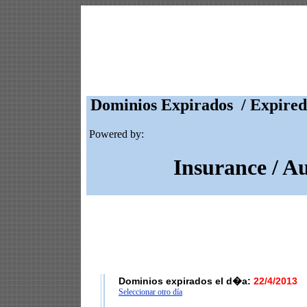
Dominios Expirados / Expired
Powered by:
Insurance / A
Dominios expirados el d�a:
22/4/2013
Seleccionar otro día