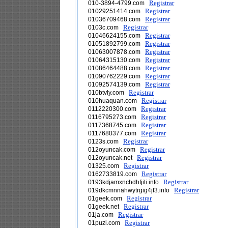
Registrar
010-3894-4799.com
Registrar
01029251414.com
Registrar
01036709468.com
Registrar
0103c.com
Registrar
01046624155.com
Registrar
01051892799.com
Registrar
01063007878.com
Registrar
01064315130.com
Registrar
01086464488.com
Registrar
01090762229.com
Registrar
01092574139.com
Registrar
010btvly.com
Registrar
010huaquan.com
Registrar
0112220300.com
Registrar
0116795273.com
Registrar
0117368745.com
Registrar
0117680377.com
Registrar
0123s.com
Registrar
012oyuncak.com
Registrar
012oyuncak.net
Registrar
01325.com
Registrar
0162733819.com
Registrar
0193kdjamxnchdhfjiti.info
Registrar
019dkcmnnahwytrgig4jf3.info
Registrar
01geek.com
Registrar
01geek.net
Registrar
01ja.com
Registrar
01puzi.com