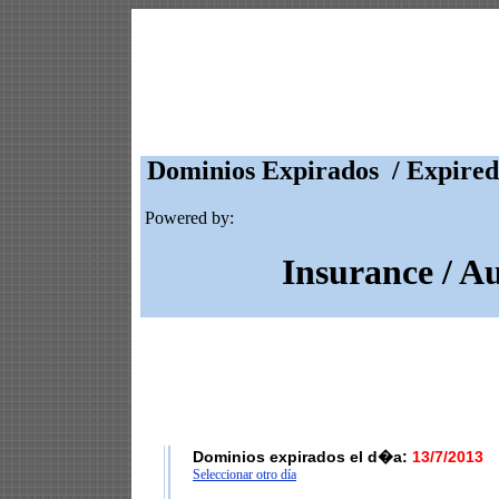
Dominios Expirados / Expired
Powered by:
Insurance / A
Dominios expirados el d�a:
13/7/2013
Seleccionar otro día