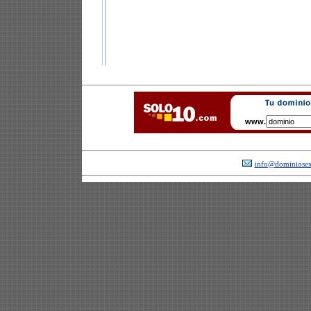
www.
info@dominiosex