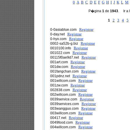
0
A
B
C
D
E
F
G
H
I
J
K
L
M
P�gina
1
de
1943
. Ir a 
2
3
4
5
1
Registrar
0-0asiablue.com
Registrar
0-day.net
Registrar
0-hyx.com
Registrar
0002-sa52b-g.biz
Registrar
0010100.info
Registrar
001022.com
Registrar
00115f0ae9d7.net
Registrar
001art.com
Registrar
001dw.com
Registrar
001fangchan.com
Registrar
001pdnz.net
Registrar
001willcom.com
Registrar
001zw.com
Registrar
002838.com
Registrar
002willcom.com
Registrar
0039service.com
Registrar
0039services.com
Registrar
003wangguo.com
Registrar
003willcom.com
Registrar
00417.net
Registrar
0049food.com
Registrar
004willcom.com