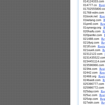
014124333.co
Regi
014777.co
01702555800.
01768-edm.co
Regi
01book.net
R
01ketang.com
Reg
01pm0.com
R
01synergy.org
R
020haifu.com
020jianfei.com
Re
021488.com
Re
021lfysj.com
Regis
021tf.com
Re
021xueli.com
02312122.com
0231435522.c
0234451114.c
023596966.co
Regi
023hk.com
Regi
02442.com
Regis
02468.org
R
024baidi.com
025390777.co
025986772.co
Reg
025day.com
Regi
025uc.com
Reg
025vip.com
Re
027ebh.com