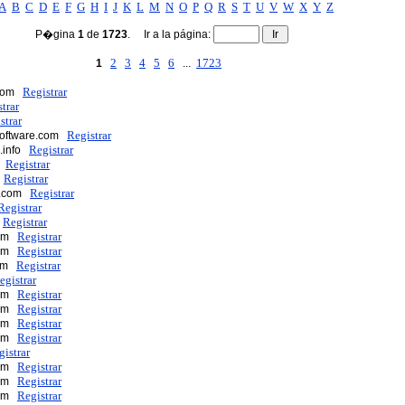
A
B
C
D
E
F
G
H
I
J
K
L
M
N
O
P
Q
R
S
T
U
V
W
X
Y
Z
P�gina
1
de
1723
. Ir a la página:
2
3
4
5
6
1723
1
...
Registrar
.com
trar
strar
Registrar
software.com
Registrar
d.info
Registrar
m
Registrar
m
Registrar
7.com
Registrar
Registrar
m
Registrar
com
Registrar
com
Registrar
com
egistrar
Registrar
com
Registrar
com
Registrar
com
Registrar
com
gistrar
Registrar
com
Registrar
com
Registrar
com