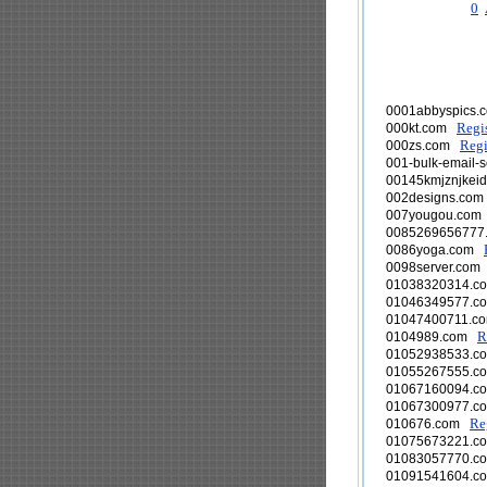
0
0001abbyspics
Regis
000kt.com
Regi
000zs.com
001-bulk-email-
00145kmjznjkei
002designs.co
007yougou.co
008526965677
0086yoga.com
0098server.co
01038320314.
01046349577.
01047400711.
R
0104989.com
01052938533.
01055267555.
01067160094.
01067300977.
Re
010676.com
01075673221.
01083057770.
01091541604.