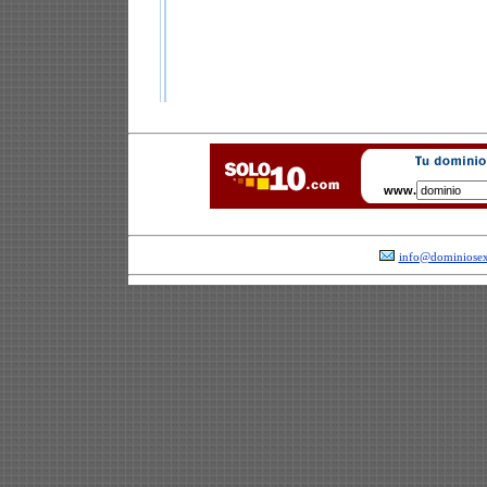
www.
info@dominiosex