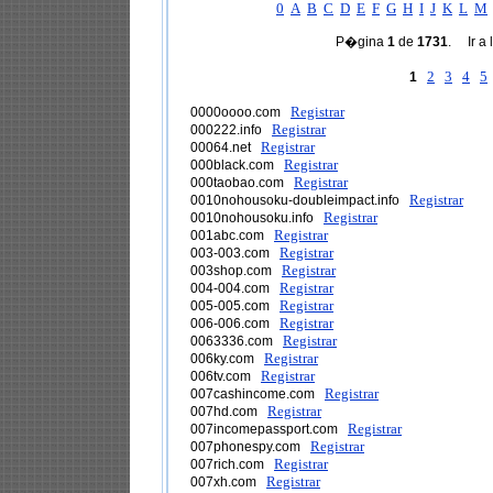
0
A
B
C
D
E
F
G
H
I
J
K
L
M
P�gina
1
de
1731
. Ir a 
2
3
4
5
1
Registrar
0000oooo.com
Registrar
000222.info
Registrar
00064.net
Registrar
000black.com
Registrar
000taobao.com
Registrar
0010nohousoku-doubleimpact.info
Registrar
0010nohousoku.info
Registrar
001abc.com
Registrar
003-003.com
Registrar
003shop.com
Registrar
004-004.com
Registrar
005-005.com
Registrar
006-006.com
Registrar
0063336.com
Registrar
006ky.com
Registrar
006tv.com
Registrar
007cashincome.com
Registrar
007hd.com
Registrar
007incomepassport.com
Registrar
007phonespy.com
Registrar
007rich.com
Registrar
007xh.com