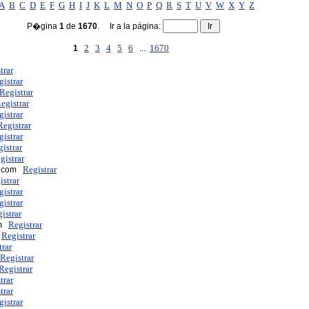
A
B
C
D
E
F
G
H
I
J
K
L
M
N
O
P
Q
R
S
T
U
V
W
X
Y
Z
P�gina
1
de
1670
. Ir a la página:
2
3
4
5
6
1670
1
...
trar
gistrar
Registrar
egistrar
gistrar
Registrar
gistrar
istrar
gistrar
Registrar
3.com
istrar
gistrar
gistrar
istrar
Registrar
om
Registrar
o
trar
Registrar
Registrar
trar
trar
gistrar