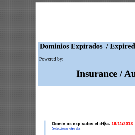
Dominios Expirados / Expired
Powered by:
Insurance / A
Dominios expirados el d�a:
16/11/2013
Seleccionar otro día