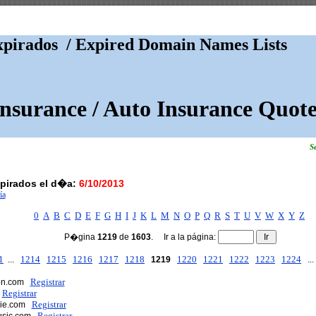
pirados / Expired Domain Names Lists
Insurance / Auto Insurance Quote
Se
pirados el d�a:
6/10/2013
ía
0
A
B
C
D
E
F
G
H
I
J
K
L
M
N
O
P
Q
R
S
T
U
V
W
X
Y
Z
P�gina
1219
de
1603
. Ir a la página:
1
1214
1215
1216
1217
1218
1220
1221
1222
1223
1224
...
1219
..
Registrar
son.com
Registrar
t
Registrar
rie.com
Registrar